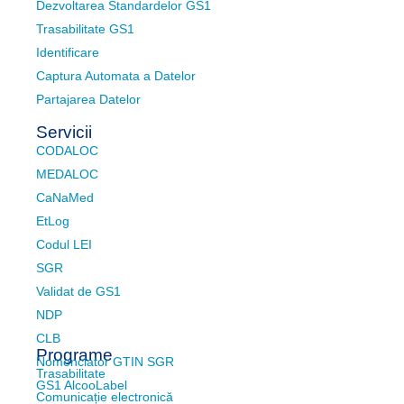
Dezvoltarea Standardelor GS1
Trasabilitate GS1
Identificare
Captura Automata a Datelor
Partajarea Datelor
Servicii
CODALOC
MEDALOC
CaNaMed
EtLog
Codul LEI
SGR
Validat de GS1
NDP
CLB
Programe
Nomenclator GTIN SGR
Trasabilitate
GS1 AlcooLabel
Comunicație electronică