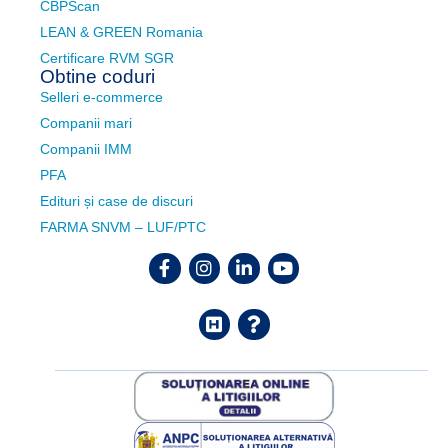
CBPScan
LEAN & GREEN Romania
Certificare RVM SGR
Obtine coduri
Selleri e-commerce
Companii mari
Companii IMM
PFA
Edituri și case de discuri
FARMA SNVM – LUF/PTC
Facebook
Instagram
Linkedin
Youtube
Helpdesk
FAQ