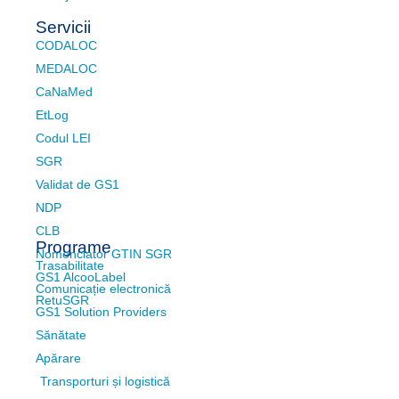
Servicii
CODALOC
MEDALOC
CaNaMed
EtLog
Codul LEI
SGR
Validat de GS1
NDP
CLB
Programe
Nomenclator GTIN SGR
Trasabilitate
GS1 AlcooLabel
Comunicație electronică
RetuSGR
GS1 Solution Providers
Sănătate
Apărare
Transporturi și logistică