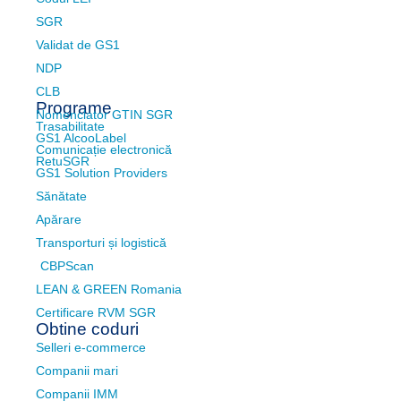
SGR
Validat de GS1
NDP
CLB
Programe
Nomenclator GTIN SGR
Trasabilitate
GS1 AlcooLabel
Comunicație electronică
RetuSGR
GS1 Solution Providers
Sănătate
Apărare
Transporturi și logistică
CBPScan
LEAN & GREEN Romania
Certificare RVM SGR
Obtine coduri
Selleri e-commerce
Companii mari
Companii IMM