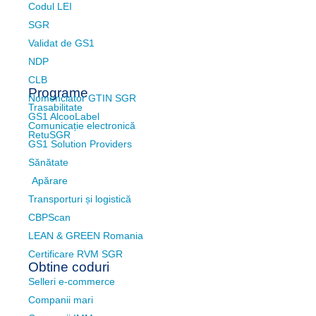
Codul LEI
SGR
Validat de GS1
NDP
CLB
Programe
Nomenclator GTIN SGR
Trasabilitate
GS1 AlcooLabel
Comunicație electronică
RetuSGR
GS1 Solution Providers
Sănătate
Apărare
Transporturi și logistică
CBPScan
LEAN & GREEN Romania
Certificare RVM SGR
Obtine coduri
Selleri e-commerce
Companii mari