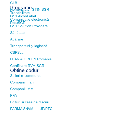
CLB
Programe
Nomenclator GTIN SGR
Trasabilitate
GS1 AlcooLabel
Comunicație electronică
RetuSGR
GS1 Solution Providers
Sănătate
Apărare
Transporturi și logistică
CBPScan
LEAN & GREEN Romania
Certificare RVM SGR
Obtine coduri
Selleri e-commerce
Companii mari
Companii IMM
PFA
Edituri și case de discuri
FARMA SNVM – LUF/PTC