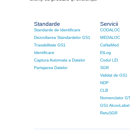
Standarde
Servicii
Standarde de Identificare
CODALOC
Dezvoltarea Standardelor GS1
MEDALOC
Trasabilitate GS1
CaNaMed
Identificare
EtLog
Captura Automata a Datelor
Codul LEI
Partajarea Datelor
SGR
Validat de GS1
NDP
CLB
Nomenclator G
GS1 AlcooLabel
RetuSGR