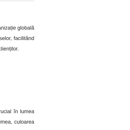
anizație globală
lor, facilitând
ienților.
rucial în lumea
rimea, culoarea