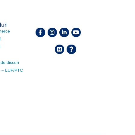
uri
Facebook
Instagram
Linkedin
Youtube
merce
i
M
Helpdesk
FAQ
 de discuri
 – LUF/PTC