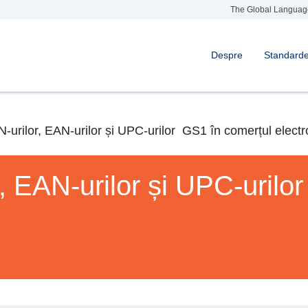
The Global Languag
Despre
Standard
-urilor, EAN-urilor și UPC-urilor GS1 în comerțul electr
, EAN-urilor și UPC-urilo