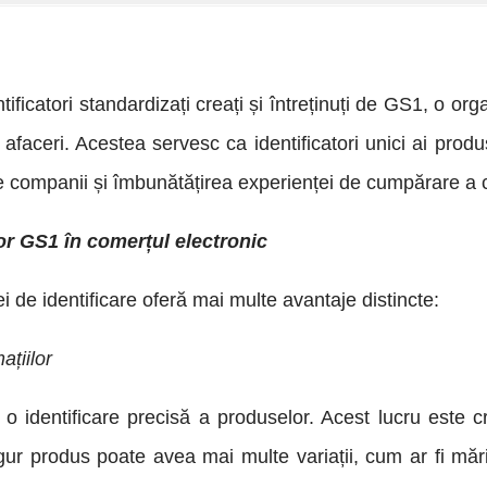
ificatori standardizați creați și întreținuți de GS1, o org
aceri. Acestea servesc ca identificatori unici ai produse
 companii și îmbunătățirea experienței de cumpărare a cl
lor GS1 în comerțul electronic
ei de identificare oferă mai multe avantaje distincte:
ațiilor
 o identificare precisă a produselor. Acest lucru este c
gur produs poate avea mai multe variații, cum ar fi mă