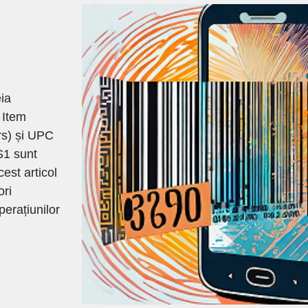
eia
 Item
s) și UPC
S1 sunt
est articol
ori
perațiunilor