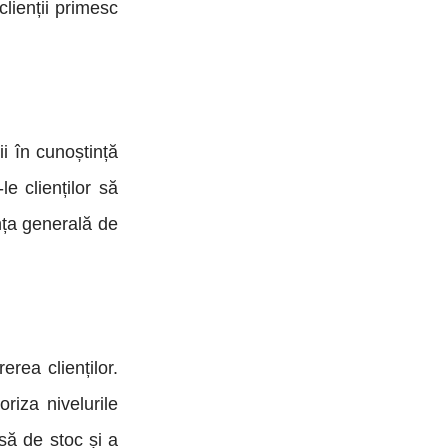
clienții primesc
i în cunoștință
e clienților să
nța generală de
erea clienților.
oriza nivelurile
psă de stoc și a