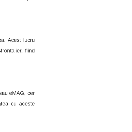
ea. Acest lucru
ontalier, fiind
y sau eMAG, cer
atea cu aceste