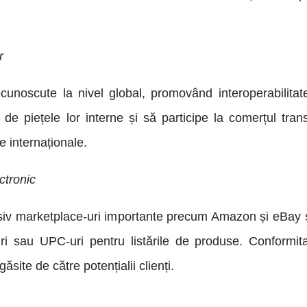
r
cunoscute la nivel global, promovând interoperabilitat
e piețele lor interne și să participe la comerțul transfr
e internaționale.
ctronic
lusiv marketplace-uri importante precum Amazon și eBa
uri sau UPC-uri pentru listările de produse. Conformit
găsite de către potențialii clienți.