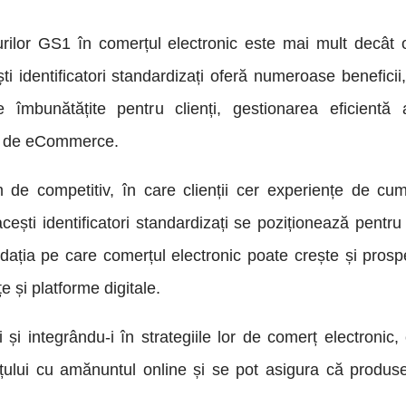
-urilor GS1 în comerțul electronic este mai mult decât
i identificatori standardizați oferă numeroase beneficii
îmbunătățite pentru clienți, gestionarea eficientă a
or de eCommerce.
m de competitiv, în care clienții cer experiențe de cu
acești identificatori standardizați se poziționează pentr
undația pe care comerțul electronic poate crește și pros
e și platforme digitale.
și integrându-i în strategiile lor de comerț electronic,
ului cu amănuntul online și se pot asigura că produse