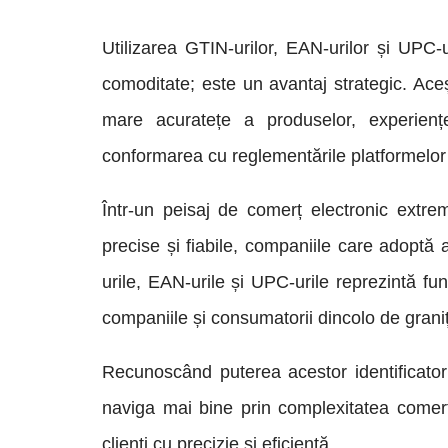
Utilizarea GTIN-urilor, EAN-urilor și UPC
comoditate; este un avantaj strategic. Aceșt
mare acuratețe a produselor, experiențe 
conformarea cu reglementările platformel
Într-un peisaj de comerț electronic extre
precise și fiabile, companiile care adoptă 
urile, EAN-urile și UPC-urile reprezintă f
companiile și consumatorii dincolo de graniț
Recunoscând puterea acestor identificatori 
naviga mai bine prin complexitatea comerț
clienți cu precizie și eficiență.