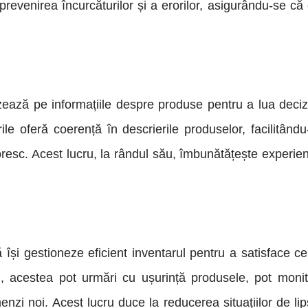
 prevenirea încurcăturilor și a erorilor, asigurându-se că 
zează pe informațiile despre produse pentru a lua decizi
e oferă coerență în descrierile produselor, facilitându-l
esc. Acest lucru, la rândul său, îmbunătățește experie
și gestioneze eficient inventarul pentru a satisface cer
ați, acestea pot urmări cu ușurință produsele, pot monit
nzi noi. Acest lucru duce la reducerea situațiilor de li