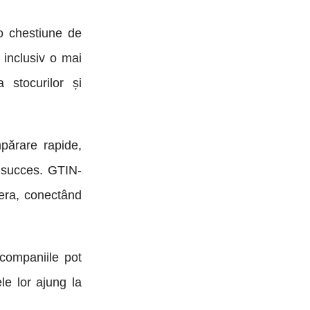
 o chestiune de
, inclusiv o mai
 stocurilor și
mpărare rapide,
u succes. GTIN-
pera, conectând
 companiile pot
le lor ajung la