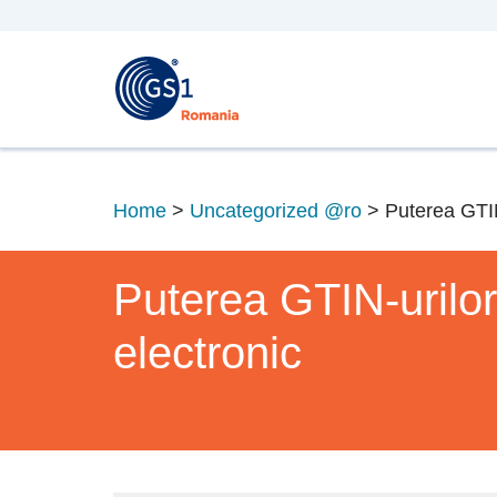
Home
>
Uncategorized @ro
>
Puterea GTIN
Puterea GTIN-urilor
electronic