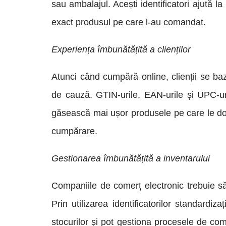
sau ambalajul. Acești identificatori ajută la
exact produsul pe care l-au comandat.
Experiența îmbunătățită a clienților
Atunci când cumpără online, clienții se ba
de cauză. GTIN-urile, EAN-urile și UPC-uril
găsească mai ușor produsele pe care le dor
cumpărare.
Gestionarea îmbunătățită a inventarului
Companiile de comerț electronic trebuie să î
Prin utilizarea identificatorilor standardiz
stocurilor și pot gestiona procesele de come