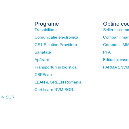
Programe
Obtine cod
Trasabilitate
Selleri e-com
Comunicație electronică
Companii mar
GS1 Solution Providers
Companii IM
Sănătate
PFA
Apărare
Edituri și case
Transporturi și logistică
FARMA SNVM
CBPScan
LEAN & GREEN Romania
Certificare RVM SGR
TIN SGR