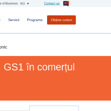
Contact us
e of Business
RO
e
Servicii
Programe
Obține coduri
onic
r GS1 în comerțul