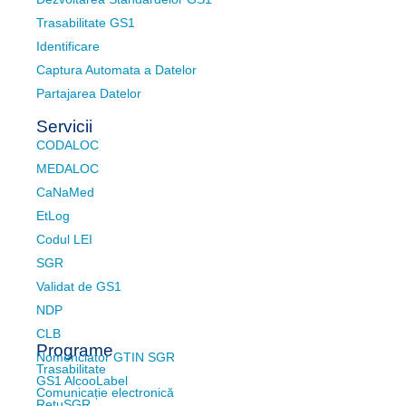
Trasabilitate GS1
Identificare
Captura Automata a Datelor
Partajarea Datelor
Servicii
CODALOC
MEDALOC
CaNaMed
EtLog
Codul LEI
SGR
Validat de GS1
NDP
CLB
Programe
Nomenclator GTIN SGR
Trasabilitate
GS1 AlcooLabel
Comunicație electronică
RetuSGR